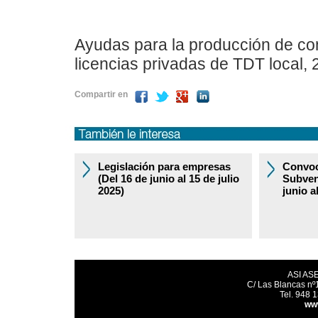
Ayudas para la producción de con
licencias privadas de TDT local,
Compartir en
Legislación para empresas
Convoc
(Del 16 de junio al 15 de julio
Subven
2025)
junio a
ASI AS
C/ Las Blancas nº
Tel. 948 
ww